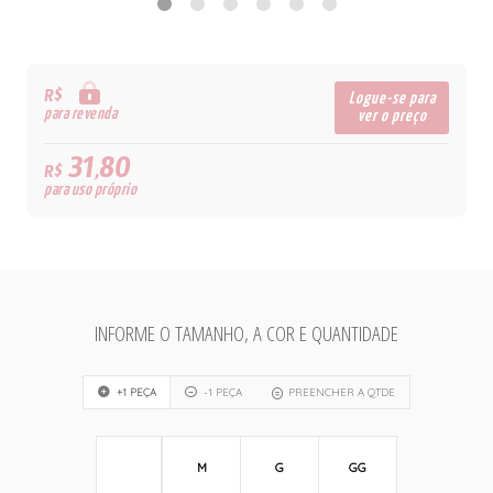
R$
Logue-se para
para revenda
ver o preço
31,80
R$
para uso próprio
INFORME O TAMANHO, A COR E QUANTIDADE
+1 PEÇA
-1 PEÇA
PREENCHER A QTDE
M
G
GG