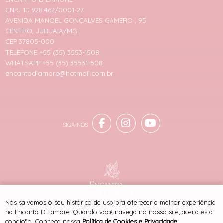
CNPJ 10.928.462/0001-27
AVENIDA MANOEL GONÇALVES GAMERO , 95
CENTRO, JURUAIA/MG
CEP 37805-000
TELEFONE +55 (35) 3553-1508
WHATSAPP +55 (35) 35531-508
encantodlamore@hotmail.com.br
® TODOS DIREITOS RESERVADOS
Nós salvamos o seu histórico de uso pra oferecer a melhor experiência
na Encanto D Lamore. Quando você navega no nosso site, aceita esta
condição. Conheça nossa
Política de Cookies e Privacidade
.