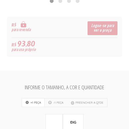
R$
Logue-se para
para revenda
ver o preço
93,80
R$
para uso próprio
INFORME O TAMANHO, A COR E QUANTIDADE
+1 PEÇA
-1 PEÇA
PREENCHER A QTDE
EXG