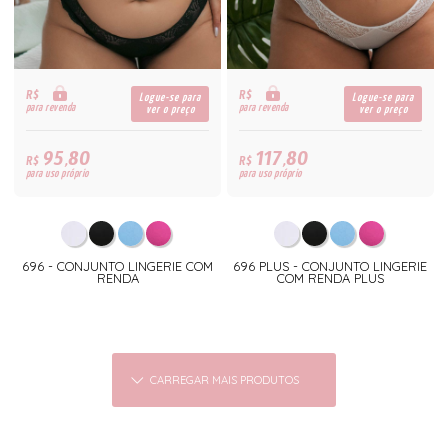
R$
R$
Logue-se para
Logue-se para
para revenda
para revenda
ver o preço
ver o preço
95,80
117,80
R$
R$
para uso próprio
para uso próprio
696 - CONJUNTO LINGERIE COM
696 PLUS - CONJUNTO LINGERIE
RENDA
COM RENDA PLUS
CARREGAR MAIS PRODUTOS