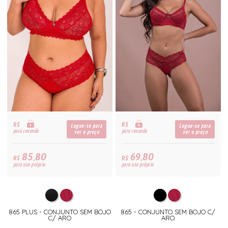
R$
R$
Logue-se para
Logue-se para
para revenda
para revenda
ver o preço
ver o preço
85,80
69,80
R$
R$
para uso próprio
para uso próprio
865 PLUS - CONJUNTO SEM BOJO
865 - CONJUNTO SEM BOJO C/
C/ ARO
ARO