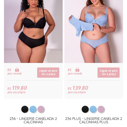
R$
R$
Logue-se para
Logue-se para
para revenda
para revenda
ver o preço
ver o preço
119,80
139,80
R$
R$
para uso próprio
para uso próprio
236 - LINGERIE CANELADA 2
236 PLUS - LINGERIE CANELADA 2
CALCINHAS
CALCINHAS PLUS