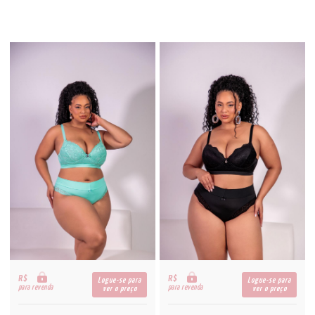
R$
R$
Logue-se para
Logue-se para
para revenda
para revenda
ver o preço
ver o preço