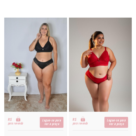
R$
R$
Logue-se para
Logue-se para
para revenda
para revenda
ver o preço
ver o preço