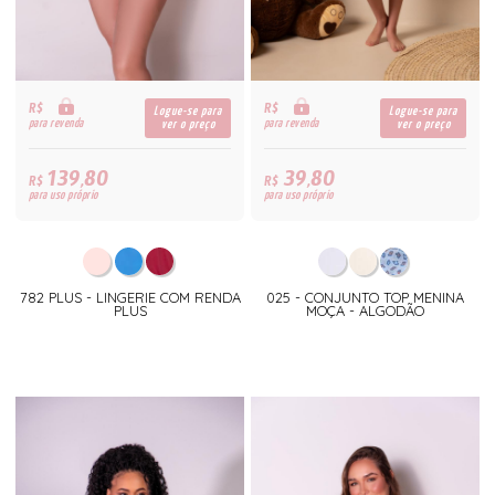
R$
R$
Logue-se para
Logue-se para
para revenda
para revenda
ver o preço
ver o preço
139,80
39,80
R$
R$
para uso próprio
para uso próprio
782 PLUS - LINGERIE COM RENDA
025 - CONJUNTO TOP MENINA
PLUS
MOÇA - ALGODÃO