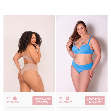
R$
R$
Logue-se para
Logue-se para
para revenda
para revenda
ver o preço
ver o preço