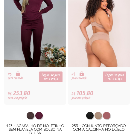
R$
R$
Logue-se para
Logue-se para
para revenda
para revenda
ver o preço
ver o preço
253,80
105,80
R$
R$
para uso próprio
para uso próprio
423 - AGASALHO DE MOLETINHO
253 - CONJUNTO REFORÇADO
SEM FLANELA COM BOLSO NA
COM A CALCINHA FIO DUBLO
BLUSA