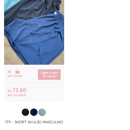
R$
Logue-se para
para revenda
ver o preço
75,80
R$
para uso próprio
179 - SHORT AVULSO MASCULINO