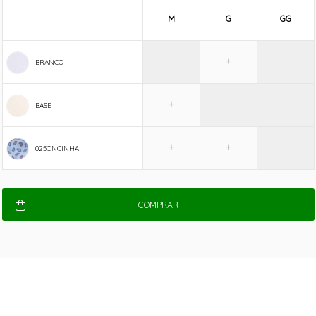
M
G
GG
BRANCO
BASE
025ONCINHA
COMPRAR