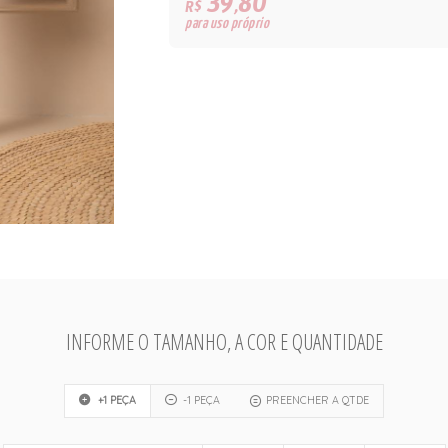
39,80
R$
para uso próprio
INFORME O TAMANHO, A COR E QUANTIDADE
+1 PEÇA
-1 PEÇA
PREENCHER A QTDE