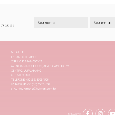
 NOVIDADES E
SUPORTE
ENCANTO D LAMORE
CNPJ 10.928.462/0001-27
AVENIDA MANOEL GONÇALVES GAMERO , 95
CENTRO, JURUAIA/MG
CEP 37805-000
TELEFONE +55 (35) 3553-1508
WHATSAPP +55 (35) 35531-508
encantodlamore@hotmail.com.br