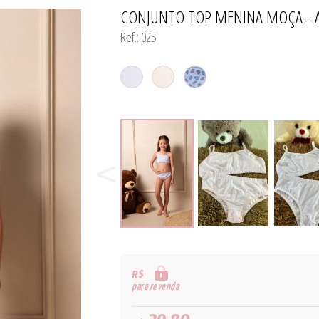
CONJUNTO TOP MENINA MOÇA -
TODOS DE MODA PRAIA 
TODOS DE PROMOÇ
TODOS DE CAMISO
Ref.: 025
R$
para revenda