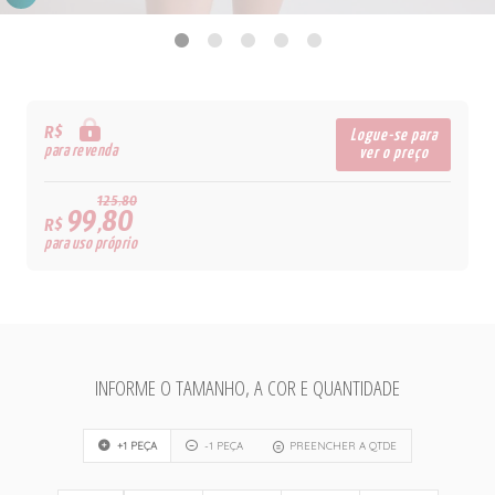
R$
Logue-se para
para revenda
ver o preço
125,80
99,80
R$
para uso próprio
INFORME O TAMANHO, A COR E QUANTIDADE
+1 PEÇA
-1 PEÇA
PREENCHER A QTDE