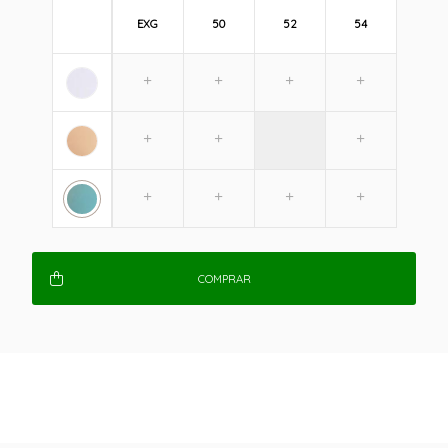
EXG
50
52
54
COMPRAR