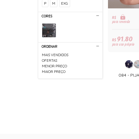
P
M
EXG
CORES
R$
para revenda
91,80
R$
para uso próprio
ORDENAR
MAIS VENDIDOS
OFERTAS
MENOR PREÇO
MAIOR PREÇO
084 - PI