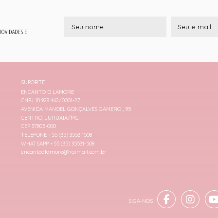
 NOVIDADES E
SUPORTE
ENCANTO D LAMORE
CNPJ 10.928.462/0001-27
AVENIDA MANOEL GONÇALVES GAMERO , 95
CENTRO, JURUAIA/MG
CEP 37805-000
TELEFONE +55 (35) 3553-1508
WHATSAPP +55 (35) 35531-508
encantodlamore@hotmail.com.br