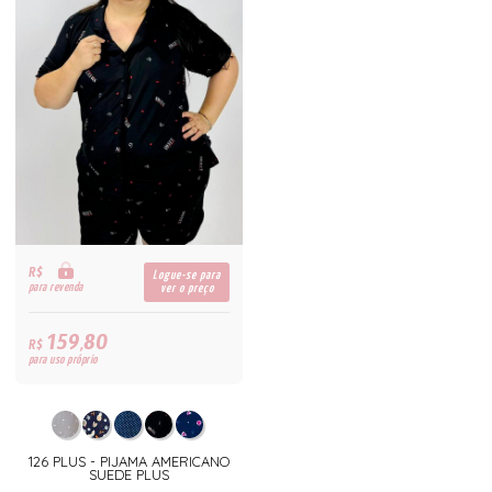
R$
Logue-se para
para revenda
ver o preço
159,80
R$
para uso próprio
126 PLUS - PIJAMA AMERICANO
SUEDE PLUS