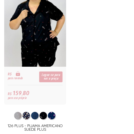
R$
Logue-se para
para revenda
ver o preço
159,80
R$
para uso próprio
126 PLUS - PIJAMA AMERICANO
SUEDE PLUS