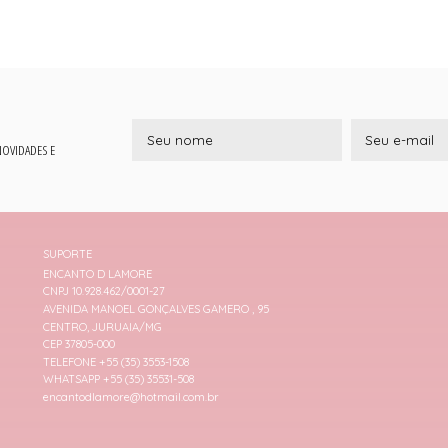
 NOVIDADES E
SUPORTE
ENCANTO D LAMORE
CNPJ 10.928.462/0001-27
AVENIDA MANOEL GONÇALVES GAMERO , 95
CENTRO, JURUAIA/MG
CEP 37805-000
TELEFONE +55 (35) 3553-1508
WHATSAPP +55 (35) 35531-508
encantodlamore@hotmail.com.br