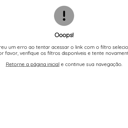
TODOS DE MODA PRAIA 
TODOS DE PROMOÇ
TODOS DE CAMISO
Ooops!
eu um erro ao tentar acessar o link com o filtro seleci
r favor, verifique os filtros disponíveis e tente novamen
Retorne a página inicial
e continue sua navegação.