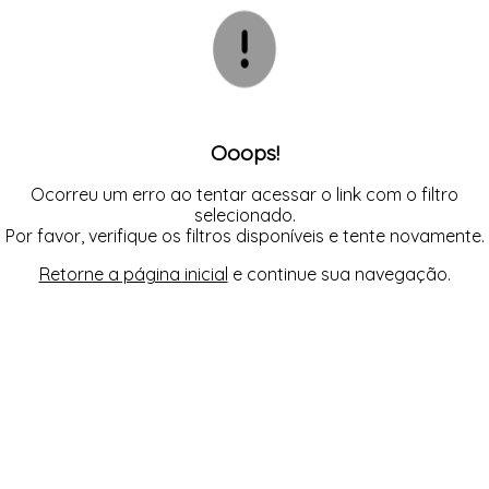
TODOS DE CALCINHA AVULSA
TODOS DE LORAZA PLUS SIZE
TODOS DE CAMISOLA
BIQUINIS
CALCINHAS
CAMISOLAS E ROBES
TODOS DE MODA PRAIA 23/24
TODOS DE PROMOÇÕES
CONJUNTOS
SUTIÃS
Ooops!
Ocorreu um erro ao tentar acessar o link com o filtro
selecionado.
Por favor, verifique os filtros disponíveis e tente novamente.
Retorne a página inicial
e continue sua navegação.