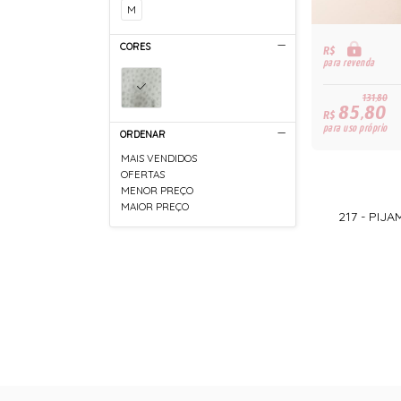
M
CORES
R$
para revenda
131,80
85,80
R$
para uso próprio
ORDENAR
MAIS VENDIDOS
OFERTAS
MENOR PREÇO
MAIOR PREÇO
217 - PIJ