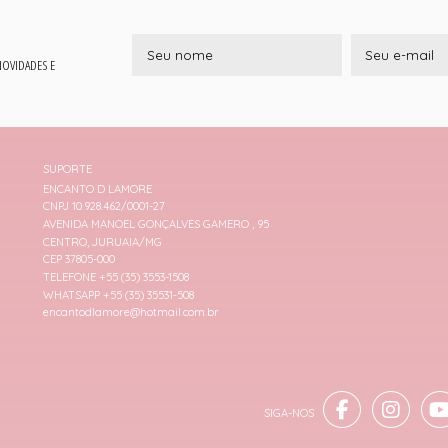
 NOVIDADES E
SUPORTE
ENCANTO D LAMORE
CNPJ 10.928.462/0001-27
AVENIDA MANOEL GONÇALVES GAMERO , 95
CENTRO, JURUAIA/MG
CEP 37805-000
TELEFONE +55 (35) 3553-1508
WHATSAPP +55 (35) 35531-508
encantodlamore@hotmail.com.br