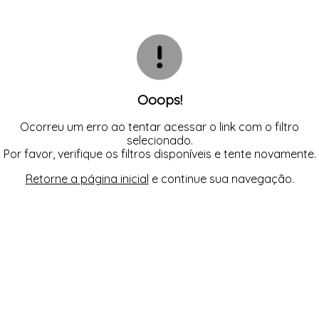
TODOS DE CALCINHA AVULSA
TODOS DE LORAZA PLUS SIZE
TODOS DE CAMISOLA
BIQUINIS
CALCINHAS
CAMISOLAS E ROBES
TODOS DE MODA PRAIA 23/24
TODOS DE PROMOÇÕES
CONJUNTOS
SUTIÃS
Ooops!
Ocorreu um erro ao tentar acessar o link com o filtro
selecionado.
Por favor, verifique os filtros disponíveis e tente novamente.
Retorne a página inicial
e continue sua navegação.