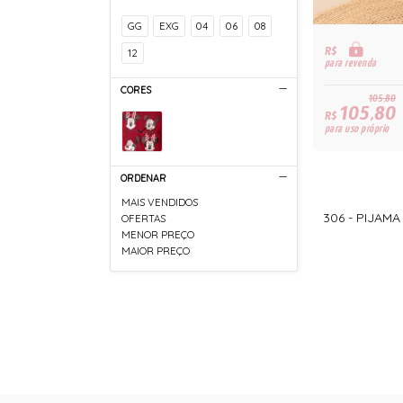
GG
EXG
04
06
08
R$
12
para revenda
CORES
105,80
105,80
R$
para uso próprio
ORDENAR
MAIS VENDIDOS
306 - PIJAMA
OFERTAS
MENOR PREÇO
MAIOR PREÇO