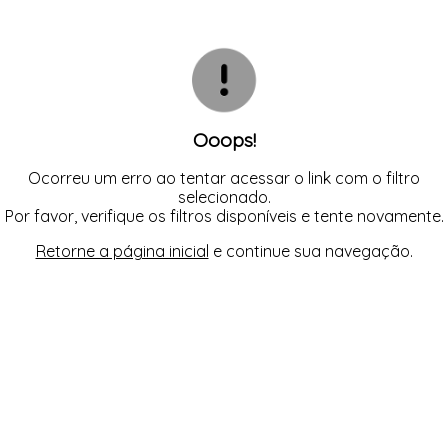
TODOS DE CALCINHA AVULSA
TODOS DE LORAZA PLUS SIZE
TODOS DE CAMISOLA
BIQUINIS
CALCINHAS
CAMISOLAS E ROBES
TODOS DE MODA PRAIA 23/24
TODOS DE PROMOÇÕES
CONJUNTOS
SUTIÃS
Ooops!
Ocorreu um erro ao tentar acessar o link com o filtro
selecionado.
Por favor, verifique os filtros disponíveis e tente novamente.
Retorne a página inicial
e continue sua navegação.