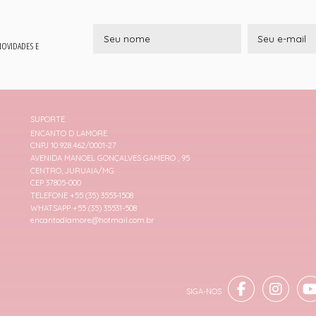
 NOVIDADES E
SUPORTE
ENCANTO D LAMORE
CNPJ 10.928.462/0001-27
AVENIDA MANOEL GONÇALVES GAMERO , 95
CENTRO, JURUAIA/MG
CEP 37805-000
TELEFONE +55 (35) 3553-1508
WHATSAPP +55 (35) 35531-508
encantodlamore@hotmail.com.br