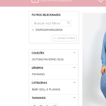
SEJA UMA REVENDEDORA
FILTROS SELECIONADOS
592ROSAMARGARIDA
LIMPAR FILTROS
COLEÇÕES
OUTONO/INVERNO 2026
GÊNEROS
FEMININO
CATEGORIAS
BABY DOLL E PIJAMAS
TAMANHOS
P
M
G
GG