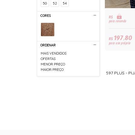
50
52
54
CORES
R$
para revenda
197,80
R$
para uso próprio
ORDENAR
MAIS VENDIDOS
OFERTAS
MENOR PREÇO
MAIOR PREÇO
597 PLUS - P