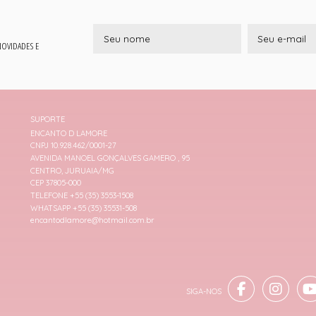
 NOVIDADES E
SUPORTE
ENCANTO D LAMORE
CNPJ 10.928.462/0001-27
AVENIDA MANOEL GONÇALVES GAMERO , 95
CENTRO, JURUAIA/MG
CEP 37805-000
TELEFONE +55 (35) 3553-1508
WHATSAPP +55 (35) 35531-508
encantodlamore@hotmail.com.br