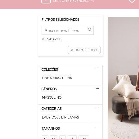
SEJA UMA REVENDEDORA
FILTROS SELECIONADOS
670AZUL
LIMPAR FILTROS
COLEÇÕES
LINHA MASCULINA
GÊNEROS
MASCULINO
CATEGORIAS
BABY DOLL E PIJAMAS
TAMANHOS
P
M
G
GG
EXG