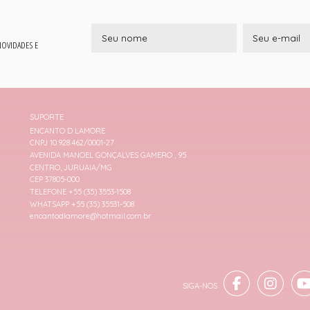
 NOVIDADES E
SUPORTE
ENCANTO D LAMORE
CNPJ 10.928.462/0001-27
AVENIDA MANOEL GONÇALVES GAMERO , 95
CENTRO, JURUAIA/MG
CEP 37805-000
TELEFONE +55 (35) 3553-1508
WHATSAPP +55 (35) 35531-508
encantodlamore@hotmail.com.br