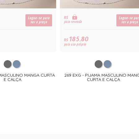
R$
Logue-se para
Logue-se par
para revenda
ver o preço
ver o preço
185,80
R$
para uso próprio
A MASCULINO MANGA CURTA
269 EXG - PIJAMA MASCULINO MAN
E CALÇA
CURTA E CALÇA