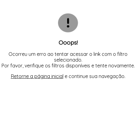
TODOS DE CALCINHA AVULSA
TODOS DE LORAZA PLUS SIZE
TODOS DE CAMISOLA
BIQUINIS
CALCINHAS
CAMISOLAS E ROBES
TODOS DE MODA PRAIA 23/24
TODOS DE PROMOÇÕES
CONJUNTOS
SUTIÃS
Ooops!
Ocorreu um erro ao tentar acessar o link com o filtro
selecionado.
Por favor, verifique os filtros disponíveis e tente novamente.
Retorne a página inicial
e continue sua navegação.