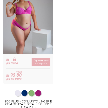
R$
Logue-se para
para revenda
ver o preço
119,80
95,80
R$
para uso próprio
806 PLUS - CONJUNTO LINGERIE
COM RENDA E DETALHE GUIPPIR
ALÇA PLUS