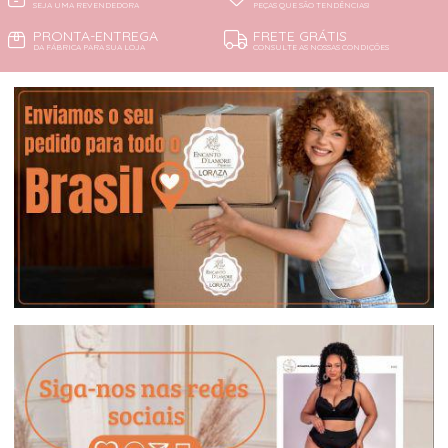
SEJA UMA REVENDEDORA
PEÇAS QUE SÃO TENDÊNCIAS!
PRONTA-ENTREGA
FRETE GRÁTIS
DA FÁBRICA PARA SUA LOJA
CONSULTE AS NOSSAS CONDIÇÕES