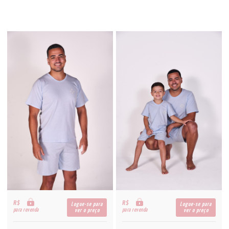
R$
R$
Logue-se para
Logue-se para
para revenda
para revenda
ver o preço
ver o preço