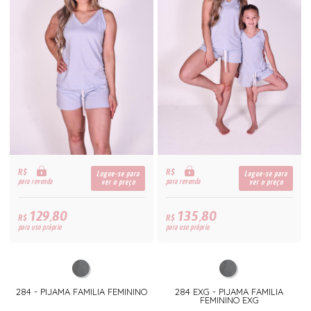
R$
R$
Logue-se para
Logue-se para
para revenda
para revenda
ver o preço
ver o preço
129,80
135,80
R$
R$
para uso próprio
para uso próprio
284 - PIJAMA FAMILIA FEMININO
284 EXG - PIJAMA FAMILIA
FEMININO EXG