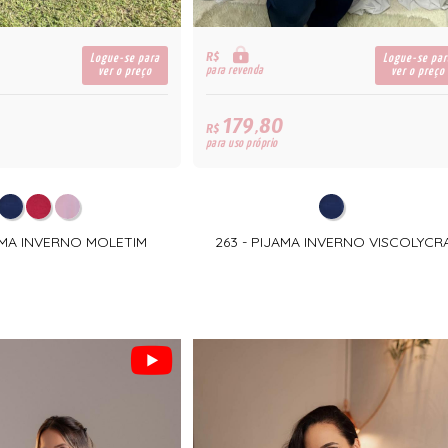
R$
Logue-se para
Logue-se par
para revenda
ver o preço
ver o preço
179,80
R$
para uso próprio
JAMA INVERNO MOLETIM
263 - PIJAMA INVERNO VISCOLYCR