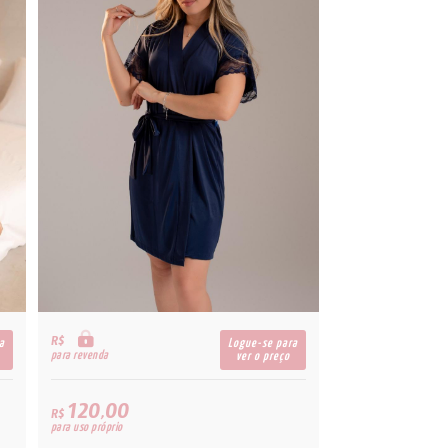
R$
a
Logue-se para
para revenda
ver o preço
120,00
R$
para uso próprio