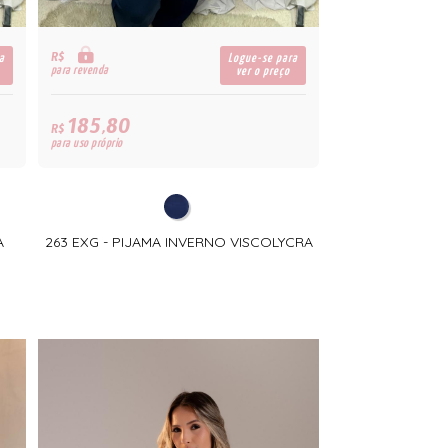
R$
a
Logue-se para
para revenda
ver o preço
185,80
R$
para uso próprio
A
263 EXG - PIJAMA INVERNO VISCOLYCRA