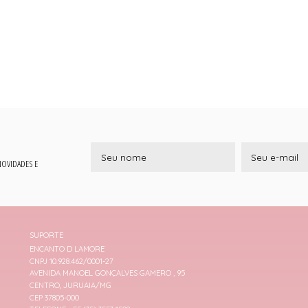
 NOVIDADES E
SUPORTE
ENCANTO D LAMORE
CNPJ 10.928.462/0001-27
AVENIDA MANOEL GONÇALVES GAMERO , 95
CENTRO, JURUAIA/MG
CEP 37805-000