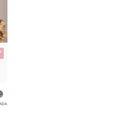
a
KADA