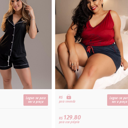
R$
Logue-se para
Logue-se par
para revenda
ver o preço
ver o preço
129,80
R$
para uso próprio