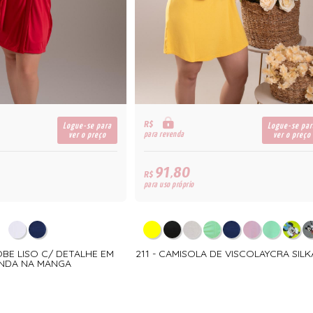
R$
Logue-se para
Logue-se par
para revenda
ver o preço
ver o preço
91,80
R$
para uso próprio
OBE LISO C/ DETALHE EM
211 - CAMISOLA DE VISCOLAYCRA SIL
NDA NA MANGA