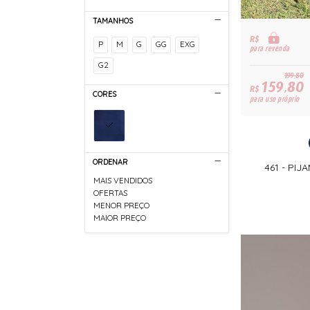
TAMANHOS
R$
P
M
G
GG
EXG
para revenda
G2
199,80
159,80
R$
CORES
para uso próprio
ORDENAR
461 - PI
MAIS VENDIDOS
OFERTAS
MENOR PREÇO
MAIOR PREÇO