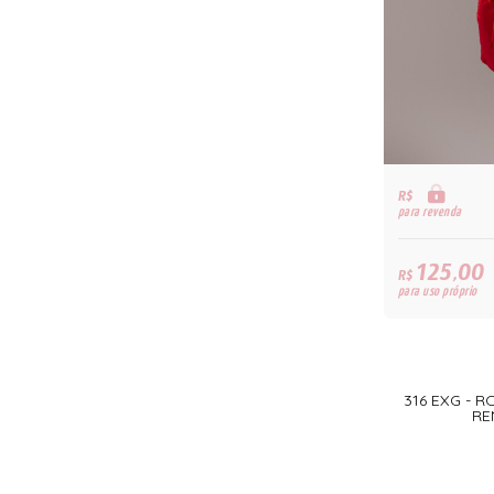
R$
para revenda
125,00
R$
para uso próprio
316 EXG - R
RE