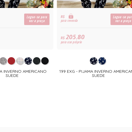
R$
Logue-se para
Logue-se par
para revenda
ver o preço
ver o preço
205,80
R$
para uso próprio
AMA INVERNO AMERICANO
199 EXG - PIJAMA INVERNO AMERIC
SUEDE
SUEDE