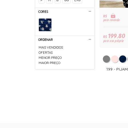
CORES
R$
para revenda
199,80
R$
ORDENAR
para uso próprio
MAIS VENDIDOS
OFERTAS
MENOR PREÇO
MAIOR PREÇO
199 - PIJ