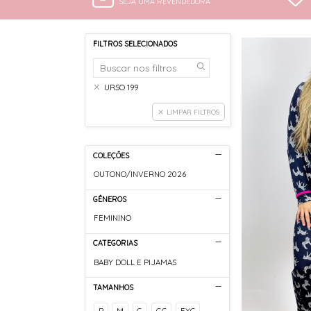
SEJA UMA REVENDEDORA
FILTROS SELECIONADOS
URSO 199
LIMPAR FILTROS
COLEÇÕES
OUTONO/INVERNO 2026
GÊNEROS
FEMININO
CATEGORIAS
BABY DOLL E PIJAMAS
TAMANHOS
P
M
G
GG
EXG