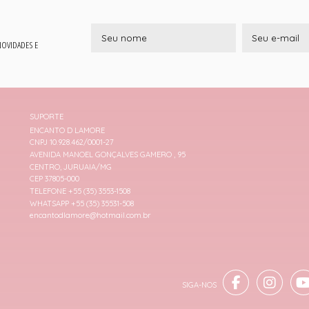
 NOVIDADES E
SUPORTE
ENCANTO D LAMORE
CNPJ 10.928.462/0001-27
AVENIDA MANOEL GONÇALVES GAMERO , 95
CENTRO, JURUAIA/MG
CEP 37805-000
TELEFONE +55 (35) 3553-1508
WHATSAPP +55 (35) 35531-508
encantodlamore@hotmail.com.br