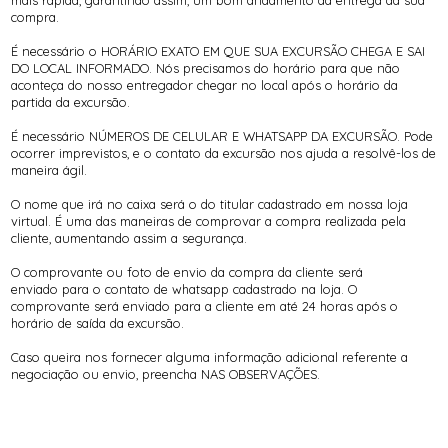
mais rápida, garantindo assim, um bom andamento da entrega da sua
compra.
É necessário o HORÁRIO EXATO EM QUE SUA EXCURSÃO CHEGA E SAI
DO LOCAL INFORMADO. Nós precisamos do horário para que não
aconteça do nosso entregador chegar no local após o horário da
partida da excursão.
É necessário NÚMEROS DE CELULAR E WHATSAPP DA EXCURSÃO. Pode
ocorrer imprevistos, e o contato da excursão nos ajuda a resolvê-los de
maneira ágil.
O nome que irá no caixa será o do titular cadastrado em nossa loja
virtual. É uma das maneiras de comprovar a compra realizada pela
cliente, aumentando assim a segurança.
O comprovante ou foto de envio da compra da cliente será
enviado para o contato de whatsapp cadastrado na loja. O
comprovante será enviado para a cliente em até 24 horas após o
horário de saída da excursão.
Caso queira nos fornecer alguma informação adicional referente a
negociação ou envio, preencha NAS OBSERVAÇÕES.