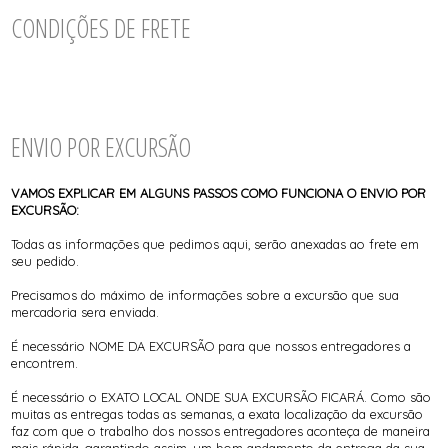
TODOS DE CALCINHA AVULSA
TODOS DE LORAZA PLUS SIZE
TODOS DE CAMISOLA
BIQUINIS
CONDIÇÕES DE FRETE
CALCINHAS
CAMISOLAS E ROBES
TODOS DE MODA PRAIA 23/24
TODOS DE PROMOÇÕES
CONJUNTOS
SUTIÃS
ENVIO POR EXCURSÃO
VAMOS EXPLICAR EM ALGUNS PASSOS COMO FUNCIONA O ENVIO POR
EXCURSÃO:
Todas as informações que pedimos aqui, serão anexadas ao frete em
seu pedido.
Precisamos do máximo de informações sobre a excursão que sua
mercadoria sera enviada.
É necessário NOME DA EXCURSÃO para que nossos entregadores a
encontrem.
É necessário o EXATO LOCAL ONDE SUA EXCURSÃO FICARÁ. Como são
muitas as entregas todas as semanas, a exata localização da excursão
faz com que o trabalho dos nossos entregadores aconteça de maneira