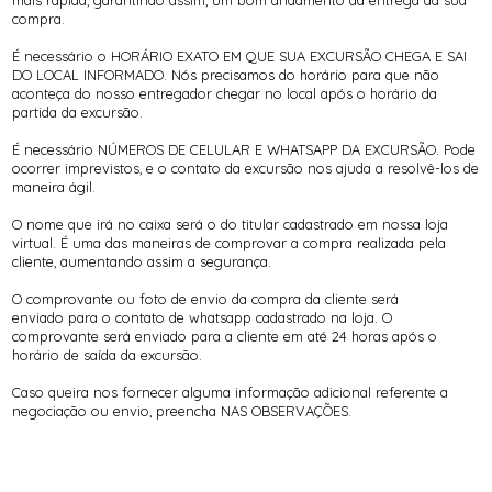
mais rápida, garantindo assim, um bom andamento da entrega da sua
compra.
É necessário o HORÁRIO EXATO EM QUE SUA EXCURSÃO CHEGA E SAI
DO LOCAL INFORMADO. Nós precisamos do horário para que não
aconteça do nosso entregador chegar no local após o horário da
partida da excursão.
É necessário NÚMEROS DE CELULAR E WHATSAPP DA EXCURSÃO. Pode
ocorrer imprevistos, e o contato da excursão nos ajuda a resolvê-los de
maneira ágil.
O nome que irá no caixa será o do titular cadastrado em nossa loja
virtual. É uma das maneiras de comprovar a compra realizada pela
cliente, aumentando assim a segurança.
O comprovante ou foto de envio da compra da cliente será
enviado para o contato de whatsapp cadastrado na loja. O
comprovante será enviado para a cliente em até 24 horas após o
horário de saída da excursão.
Caso queira nos fornecer alguma informação adicional referente a
negociação ou envio, preencha NAS OBSERVAÇÕES.