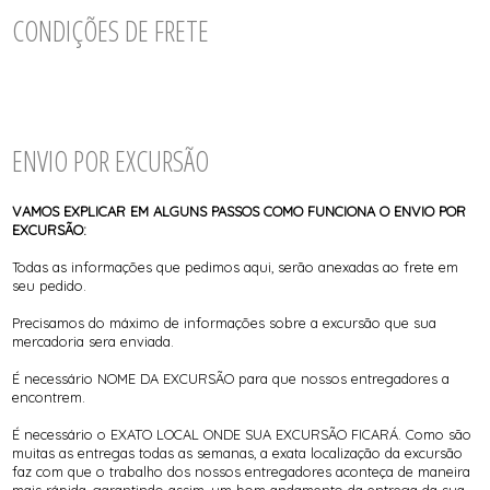
TODOS DE CALCINHA AVULSA
TODOS DE LORAZA PLUS SIZE
TODOS DE CAMISOLA
BIQUINIS
CONDIÇÕES DE FRETE
CALCINHAS
CAMISOLAS E ROBES
TODOS DE MODA PRAIA 23/24
TODOS DE PROMOÇÕES
CONJUNTOS
SUTIÃS
ENVIO POR EXCURSÃO
VAMOS EXPLICAR EM ALGUNS PASSOS COMO FUNCIONA O ENVIO POR
EXCURSÃO:
Todas as informações que pedimos aqui, serão anexadas ao frete em
seu pedido.
Precisamos do máximo de informações sobre a excursão que sua
mercadoria sera enviada.
É necessário NOME DA EXCURSÃO para que nossos entregadores a
encontrem.
É necessário o EXATO LOCAL ONDE SUA EXCURSÃO FICARÁ. Como são
muitas as entregas todas as semanas, a exata localização da excursão
faz com que o trabalho dos nossos entregadores aconteça de maneira