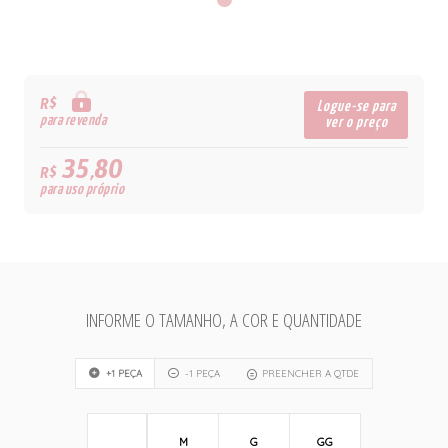
R$
Logue-se para
para revenda
ver o preço
35,80
R$
para uso próprio
INFORME O TAMANHO, A COR E QUANTIDADE
+1 PEÇA
-1 PEÇA
PREENCHER A QTDE
M
G
GG