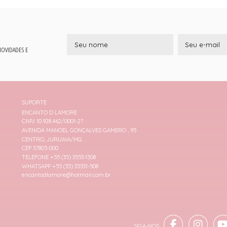
 NOVIDADES E
SUPORTE
ENCANTO D LAMORE
CNPJ 10.928.462/0001-27
AVENIDA MANOEL GONÇALVES GAMERO , 95
CENTRO, JURUAIA/MG
CEP 37805-000
TELEFONE +55 (35) 3553-1508
WHATSAPP +55 (35) 35531-508
encantodlamore@hotmail.com.br