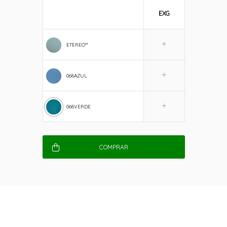
EXG
ETEREO**
068AZUL
068VERDE
COMPRAR