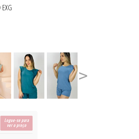
O EXG
23/24
ÕES
LA
Logue-se para
ver o preço