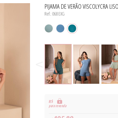
PIJAMA DE VERÃO VISCOLYCRA LIS
TODOS DE MODA PRAIA 
TODOS DE PROMOÇ
TODOS DE CAMISO
Ref.: 068 EXG
R$
para revenda