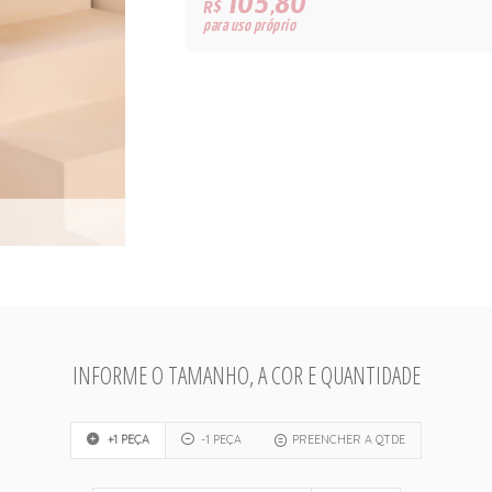
105,80
R$
para uso próprio
INFORME O TAMANHO, A COR E QUANTIDADE
+1 PEÇA
-1 PEÇA
PREENCHER A QTDE