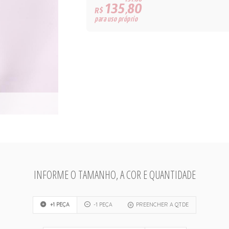
131,80
135,80
R$
para uso próprio
INFORME O TAMANHO, A COR E QUANTIDADE
+1 PEÇA
-1 PEÇA
PREENCHER A QTDE