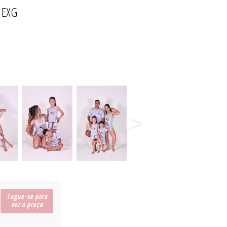
 EXG
23/24
ÕES
LA
Logue-se para
ver o preço