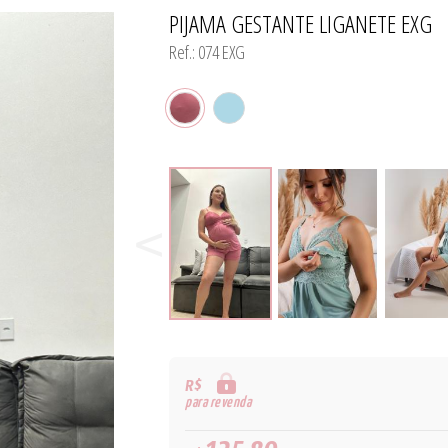
PIJAMA GESTANTE LIGANETE EXG
TODOS DE MODA PRAIA 
TODOS DE PROMOÇ
TODOS DE CAMISO
Ref.: 074 EXG
R$
para revenda