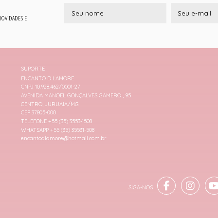
 NOVIDADES E
SUPORTE
ENCANTO D LAMORE
CNPJ 10.928.462/0001-27
AVENIDA MANOEL GONÇALVES GAMERO , 95
CENTRO, JURUAIA/MG
CEP 37805-000
TELEFONE +55 (35) 3553-1508
WHATSAPP +55 (35) 35531-508
encantodlamore@hotmail.com.br