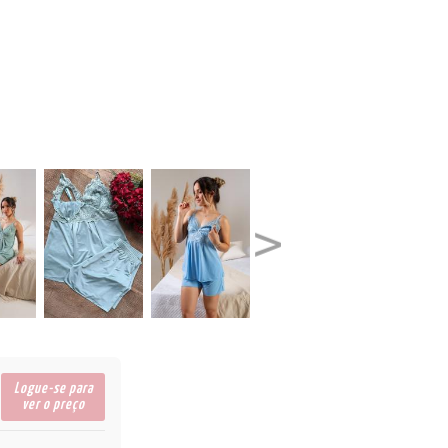
23/24
ÕES
LA
Logue-se para
ver o preço