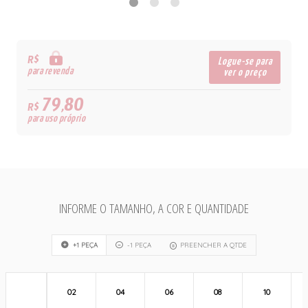
R$
Logue-se para
para revenda
ver o preço
79,80
R$
para uso próprio
INFORME O TAMANHO, A COR E QUANTIDADE
+1 PEÇA
-1 PEÇA
PREENCHER A QTDE
02
04
06
08
10