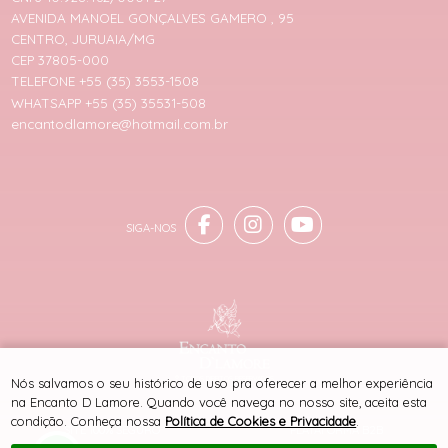
AVENIDA MANOEL GONÇALVES GAMERO , 95
CENTRO, JURUAIA/MG
CEP 37805-000
TELEFONE +55 (35) 3553-1508
WHATSAPP +55 (35) 35531-508
encantodlamore@hotmail.com.br
® TODOS DIREITOS RESERVADOS
Nós salvamos o seu histórico de uso pra oferecer a melhor experiência
na Encanto D Lamore. Quando você navega no nosso site, aceita esta
condição. Conheça nossa
Política de Cookies e Privacidade
.
SITE 100% SEGURO
PLATAFORMA B2B