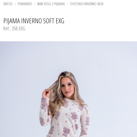
TODOS DE CALCINHA AVULSA
TODOS DE LORAZA PLUS SIZE
TODOS DE CAMISOLA
BIQUINIS
INÍCIO
FEMININO
BABY DOLL E PIJAMAS
OUTONO/INVERNO 2024
CALCINHAS
CAMISOLAS E ROBES
TODOS DE MODA PRAIA 23/24
TODOS DE PROMOÇÕES
CONJUNTOS
PIJAMA INVERNO SOFT EXG
SUTIÃS
Ref.: 358 EXG