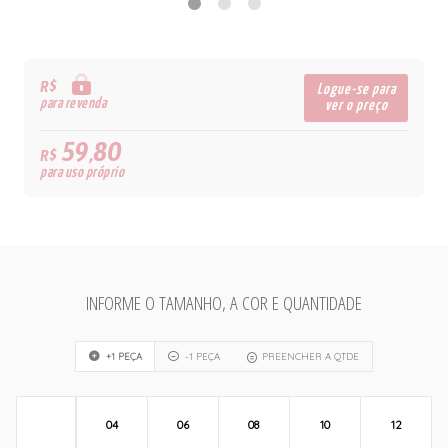
R$
Logue-se para
para revenda
ver o preço
59,80
R$
para uso próprio
INFORME O TAMANHO, A COR E QUANTIDADE
+1 PEÇA
-1 PEÇA
PREENCHER A QTDE
04
06
08
10
12