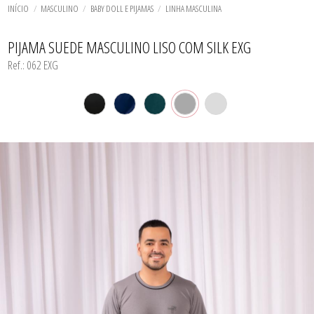
TODOS DE CALCINHA AVULSA
TODOS DE LORAZA PLUS SIZE
TODOS DE CAMISOLA
BIQUINIS
INÍCIO
MASCULINO
BABY DOLL E PIJAMAS
LINHA MASCULINA
CALCINHAS
CAMISOLAS E ROBES
TODOS DE MODA PRAIA 23/24
TODOS DE PROMOÇÕES
CONJUNTOS
PIJAMA SUEDE MASCULINO LISO COM SILK EXG
SUTIÃS
Ref.: 062 EXG