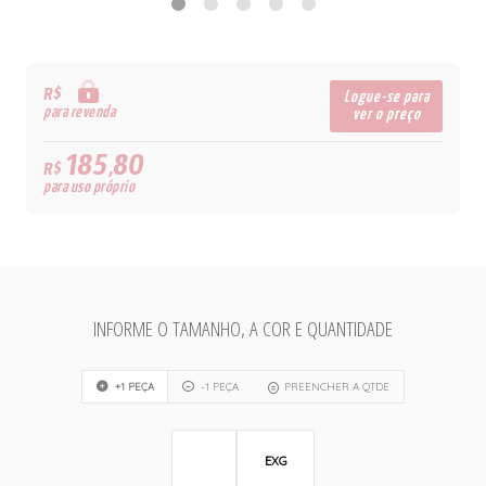
R$
Logue-se para
para revenda
ver o preço
185,80
R$
para uso próprio
INFORME O TAMANHO, A COR E QUANTIDADE
+1 PEÇA
-1 PEÇA
PREENCHER A QTDE
EXG