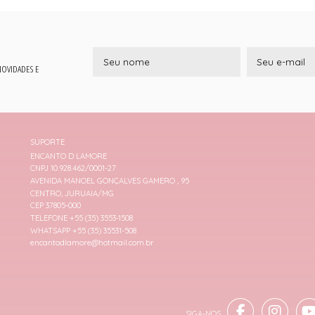
 NOVIDADES E
SUPORTE
ENCANTO D LAMORE
CNPJ 10.928.462/0001-27
AVENIDA MANOEL GONÇALVES GAMERO , 95
CENTRO, JURUAIA/MG
CEP 37805-000
TELEFONE +55 (35) 3553-1508
WHATSAPP +55 (35) 35531-508
encantodlamore@hotmail.com.br