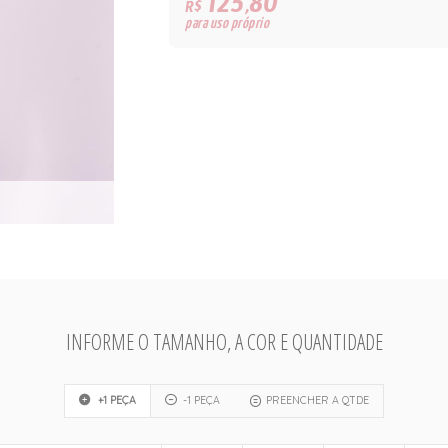
125,80
R$
para uso próprio
INFORME O TAMANHO, A COR E QUANTIDADE
+1 PEÇA
-1 PEÇA
PREENCHER A QTDE