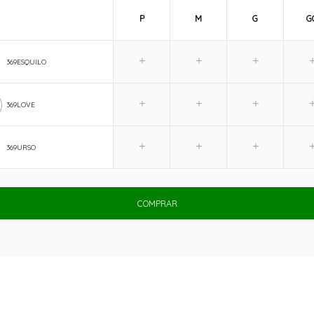
P
M
G
G
369ESQUILO
369LOVE
369URSO
COMPRAR