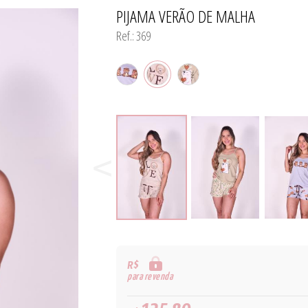
PIJAMA VERÃO DE MALHA
TODOS DE MODA PRAIA 
TODOS DE PROMOÇ
TODOS DE CAMISO
Ref.: 369
R$
para revenda