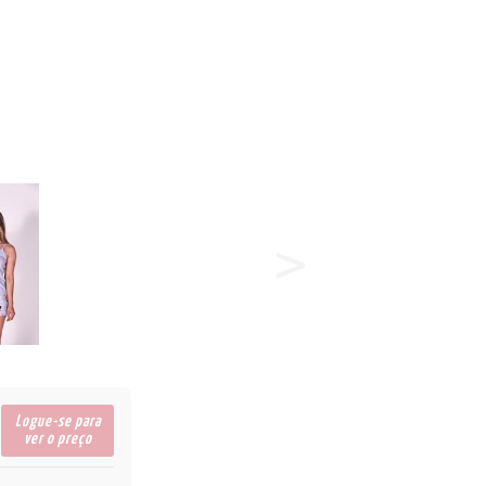
23/24
ÕES
LA
Logue-se para
ver o preço