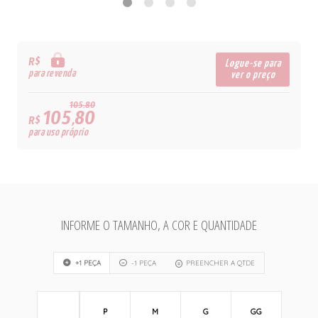
R$
Logue-se para
para revenda
ver o preço
105,80
105,80
R$
para uso próprio
INFORME O TAMANHO, A COR E QUANTIDADE
+1 PEÇA
-1 PEÇA
PREENCHER A QTDE
P
M
G
GG