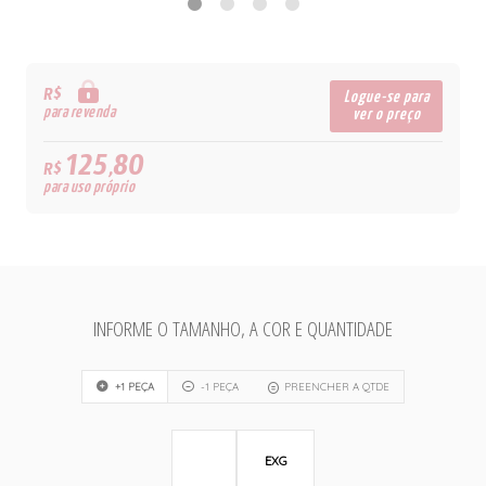
R$
Logue-se para
para revenda
ver o preço
125,80
R$
para uso próprio
INFORME O TAMANHO, A COR E QUANTIDADE
+1 PEÇA
-1 PEÇA
PREENCHER A QTDE
EXG