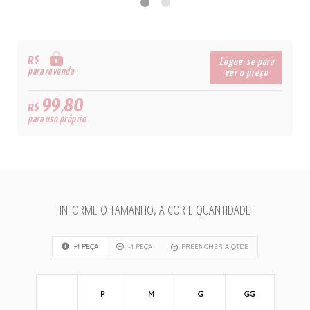
R$
Logue-se para
para revenda
ver o preço
99,80
R$
para uso próprio
INFORME O TAMANHO, A COR E QUANTIDADE
+1 PEÇA
-1 PEÇA
PREENCHER A QTDE
P
M
G
GG