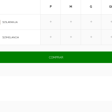
P
M
G
G
323LARANJA
323MELANCIA
COMPRAR