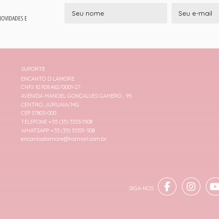
 NOVIDADES E
SUPORTE
ENCANTO D LAMORE
CNPJ 10.928.462/0001-27
AVENIDA MANOEL GONÇALVES GAMERO , 95
CENTRO, JURUAIA/MG
CEP 37805-000
TELEFONE +55 (35) 3553-1508
WHATSAPP +55 (35) 35531-508
encantodlamore@hotmail.com.br