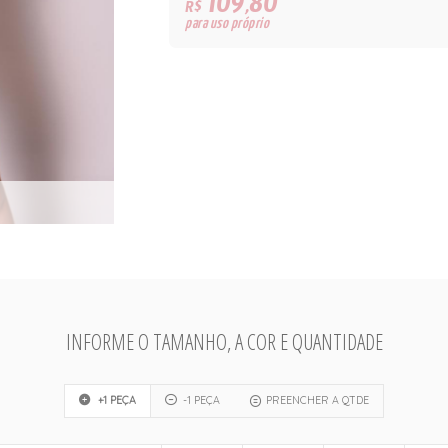
109,80
R$
para uso próprio
INFORME O TAMANHO, A COR E QUANTIDADE
+1 PEÇA
-1 PEÇA
PREENCHER A QTDE