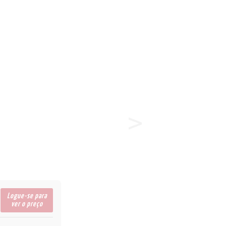
23/24
ÕES
LA
Logue-se para
ver o preço