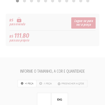
R$
Logue-se para
para revenda
ver o preço
111,80
R$
para uso próprio
INFORME O TAMANHO, A COR E QUANTIDADE
+1 PEÇA
-1 PEÇA
PREENCHER A QTDE
EXG