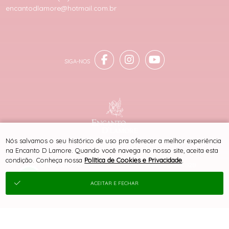
encantodlamore@hotmail.com.br
® TODOS DIREITOS RESERVADOS
Nós salvamos o seu histórico de uso pra oferecer a melhor experiência
na Encanto D Lamore. Quando você navega no nosso site, aceita esta
condição. Conheça nossa
Política de Cookies e Privacidade
.
SITE 100% SEGURO
PLATAFORMA B2B
ACEITAR E FECHAR