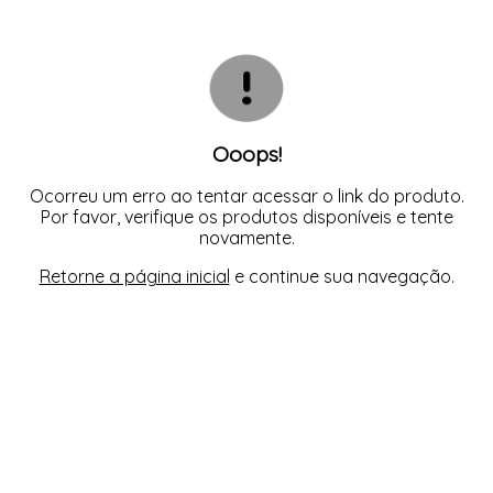
TODOS DE CALCINHA AVULSA
TODOS DE LORAZA PLUS SIZE
TODOS DE CAMISOLA
BIQUINIS
CALCINHAS
CAMISOLAS E ROBES
TODOS DE MODA PRAIA 23/24
TODOS DE PROMOÇÕES
CONJUNTOS
SUTIÃS
Ooops!
Ocorreu um erro ao tentar acessar o link do produto.
Por favor, verifique os produtos disponíveis e tente
novamente.
Retorne a página inicial
e continue sua navegação.